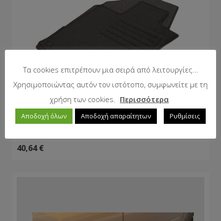
Τα cookies επιτρέπουν μια σειρά από λειτουργίες...
Χρησιμοποιώντας αυτόν τον ιστότοπο, συμφωνείτε με τη
χρήση των cookies.
Περισσότερα
Αποδοχή όλων
Αποδοχή απαραίτητων
Ρυθμίσεις
Πατάκια μοκέτα NISSAN Qashqai (2007-2014) –
4τμχ., Petex
40,64
€