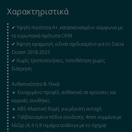
LINE
Χαρακτηριστικά
ποσότητα
✔ Υψηλή ποιότητα A+, κατασκευασμένο σύμφωνα με
τα ευρωπαϊκά πρότυπα OEM
✔ Άψογη εφαρμογή, ειδικά σχεδιασμένο για το Dacia
Duster 2018-2023
✔ Χωρίς τροποποιήσεις, τοποθέτηση χωρίς
διάτρηση
Ανθεκτικότητα & Υλικά:
🔹 Ενισχυμένο προφίλ, ανθεκτικό σε κρούσεις και
καιρικές συνθήκες
🔹 ABS πλαστική δομή, για μέγιστη αντοχή
🔹 Γαλβανισμένα πόδια σύνδεσης 4mm, κομμένα με
λέιζερ (4, 6 ή 8 τεμάχια ανάλογα με το όχημα)