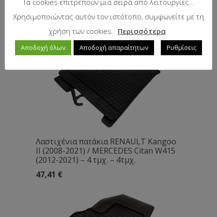
Τα cookies επιτρέπουν μια σειρά από λειτουργίες...
(2012-2021) – 2τμχ.
Χρησιμοποιώντας αυτόν τον ιστότοπο, συμφωνείτε με τη
36,58
€
χρήση των cookies.
Περισσότερα
Αποδοχή όλων
Αποδοχή απαραίτητων
Ρυθμίσεις
Λαστιχένια πατάκια RENAULT Kangoo
II (2008-2021) / MERCEDES Citan W415
(2012-2021) – 4 τμχ. – 4τμχ.
47,41
€