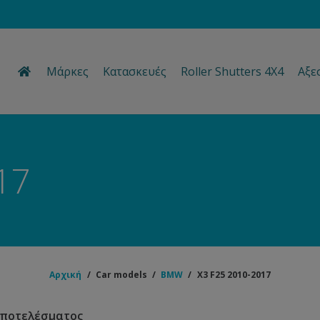
Μάρκες
Κατασκευές
Roller Shutters 4Χ4
Αξε
Διακοσμητικά/Προστατευτικά Αξεσουάρ
Προστατευτικές Ποδιές Μηχανής Αυτοκινήτων
17
Αρχική
/
Car models
/
BMW
/
X3 F25 2010-2017
αποτελέσματος