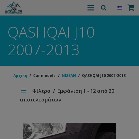
QASHQAI J10
2007-2013
Αρχική
/
Car models
/
NISSAN
/
QASHQAI J10 2007-2013
Φίλτρα
Εμφάνιση 1 - 12 από 20
αποτελεσμάτων