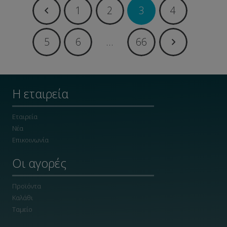
1
2
3
4
5
6
…
66
Η εταιρεία
Εταιρεία
Νέα
Επικοινωνία
Οι αγορές
Προϊόντα
Καλάθι
Ταμείο