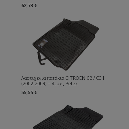
62,73
€
Λαστιχένια πατάκια CITROEN C2 / C3 I
(2002-2009) – 4τμχ., Petex
55,55
€