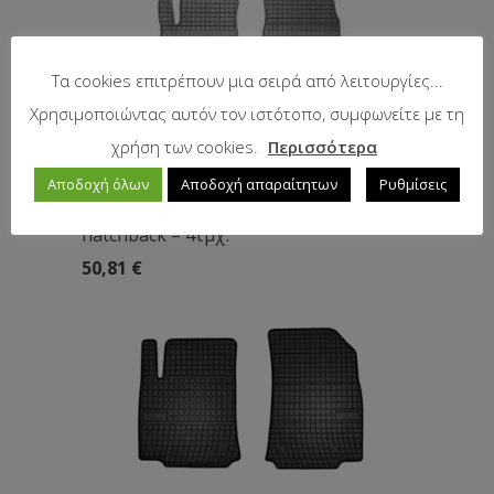
Τα cookies επιτρέπουν μια σειρά από λειτουργίες...
Χρησιμοποιώντας αυτόν τον ιστότοπο, συμφωνείτε με τη
χρήση των cookies.
Περισσότερα
Αποδοχή όλων
Αποδοχή απαραίτητων
Ρυθμίσεις
Λαστιχένια πατάκια Citroen C3 (2024+)
hatchback – 4τμχ.
50,81
€