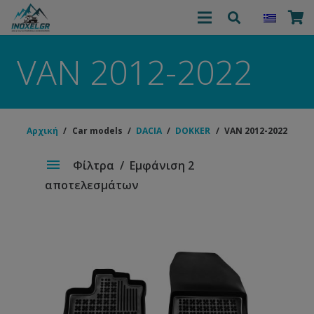
VAN 2012-2022
Αρχική
/
Car models
/
DACIA
/
DOKKER
/
VAN 2012-2022
Φίλτρα
Εμφάνιση 2
αποτελεσμάτων